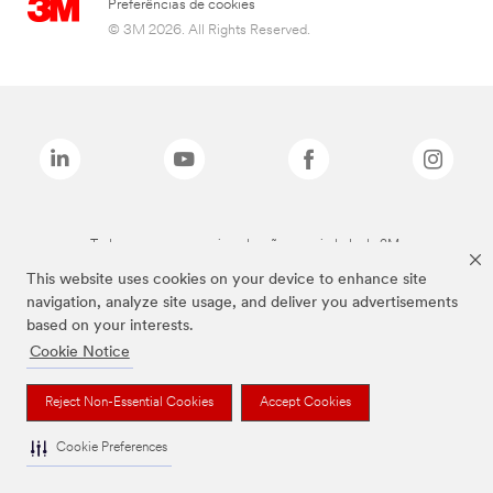
Preferências de cookies
© 3M 2026. All Rights Reserved.
Todas as marcas mencionadas são propriedade da 3M.
This website uses cookies on your device to enhance site
navigation, analyze site usage, and deliver you advertisements
based on your interests.
Cookie Notice
Reject Non-Essential Cookies
Accept Cookies
Cookie Preferences