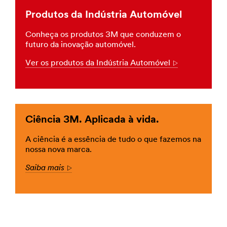
para
Produtos da Indústria Automóvel
o
seu
Conheça os produtos 3M que conduzem o
próximo
futuro da inovação automóvel.
projeto:
adesivos,
Ver os produtos da Indústria Automóvel
Arrow
fitas,
produtos
de
limpeza,
ceras
e
Ciência 3M. Aplicada à vida.
abrilhantadores.
**Site
A ciência é a essência de tudo o que fazemos na
area
nossa nova marca.
**
Instalacao_SiteArea
Saiba mais
Arrow
***
url**
Personalização
de
veículos