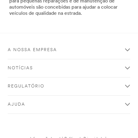
para pequenas reparações e de manutenção de
imagem,
automóveis são concebidas para ajudar a colocar
proteger
veículos de qualidade na estrada.
a
pintura
contra
riscos.
**Site
area
A NOSSA EMPRESA
**
ExteriorEVidro_SiteArea
***
NOTÍCIAS
url**
Exterior
e
REGULATÓRIO
Vidro
Elegantes.
AJUDA
Leves.
Duradouros.
Descubra
a
diferença
com