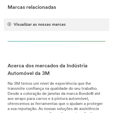
Personalize
Marcas relacionadas
o
seu
veículo
Visualizar as nossas marcas
e
torne-
o
único.
Com
os
produtos
3M
para
Acerca dos mercados da Indústria
automóveis
Automóvel da 3M
poderá
alterar
Na 3M temos um nível de experiência que lhe
alterar
transmite confiança na qualidade do seu trabalho.
a
Desde a coloração de janelas da marca Bondo® até
cor,
aos wraps para carros e à pintura automóvel,
rotular
oferecemos as ferramentas que o ajudam a proteger
com
a sua reputação. As nossas soluções de assistência
uma