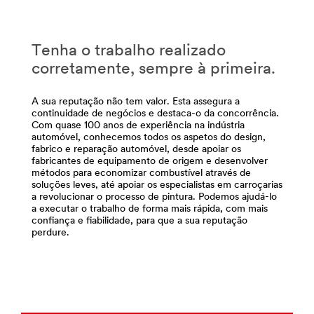
Manutencao_SiteArea
***
url**
Manutenção
Tenha o trabalho realizado
Automóvel
corretamente, sempre à primeira.
Não
Profissional
A sua reputação não tem valor. Esta assegura a
Tenha
continuidade de negócios e destaca-o da concorrência.
muita
Com quase 100 anos de experiência na indústria
automóvel, conhecemos todos os aspetos do design,
ou
fabrico e reparação automóvel, desde apoiar os
pouca
fabricantes de equipamento de origem e desenvolver
importância,
métodos para economizar combustível através de
os
soluções leves, até apoiar os especialistas em carroçarias
produtos
a revolucionar o processo de pintura. Podemos ajudá-lo
da
a executar o trabalho de forma mais rápida, com mais
confiança e fiabilidade, para que a sua reputação
3M
perdure.
para
automóveis
oferecem-
lhe
uma
solução