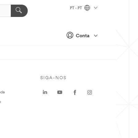
PT - PT
Conta
SIGA-NOS
uda
o