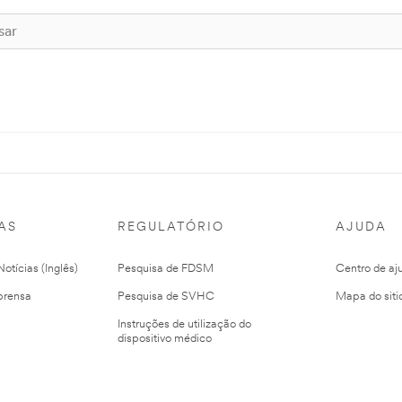
AS
REGULATÓRIO
AJUDA
otícias (Inglês)
Pesquisa de FDSM
Centro de aj
prensa
Pesquisa de SVHC
Mapa do siti
Instruções de utilização do
dispositivo médico