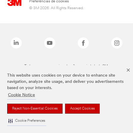
Preferências de cookies
© 3M 2026. All Rights Reserved.
Todas as marcas mencionadas são propriedade da 3M.
This website uses cookies on your device to enhance site
navigation, analyze site usage, and deliver you advertisements
based on your interests.
Cookie Notice
Reject Non-Essential Cookies
Accept Cookies
Cookie Preferences