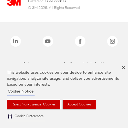
Preferências de cookies
© 3M 2026. All Rights Reserved.
Todas as marcas mencionadas são propriedade da 3M.
This website uses cookies on your device to enhance site
navigation, analyze site usage, and deliver you advertisements
based on your interests.
Cookie Notice
Reject Non-Essential Cookies
Accept Cookies
Cookie Preferences