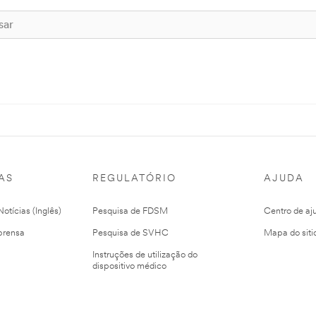
AS
REGULATÓRIO
AJUDA
otícias (Inglês)
Pesquisa de FDSM
Centro de aj
prensa
Pesquisa de SVHC
Mapa do siti
Instruções de utilização do
dispositivo médico