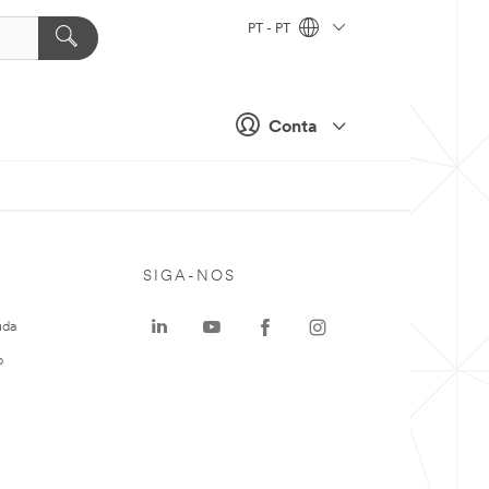
PT - PT
Conta
SIGA-NOS
uda
o