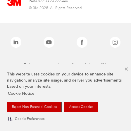
Preferências de cookies
© 3M 2026. All Rights Reserved.
Todas as marcas mencionadas são propriedade da 3M.
This website uses cookies on your device to enhance site
navigation, analyze site usage, and deliver you advertisements
based on your interests.
Cookie Notice
Reject Non-Essential Cookies
Accept Cookies
Cookie Preferences