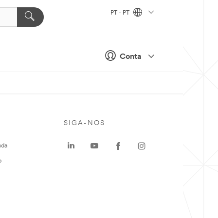
PT - PT
Conta
SIGA-NOS
uda
o