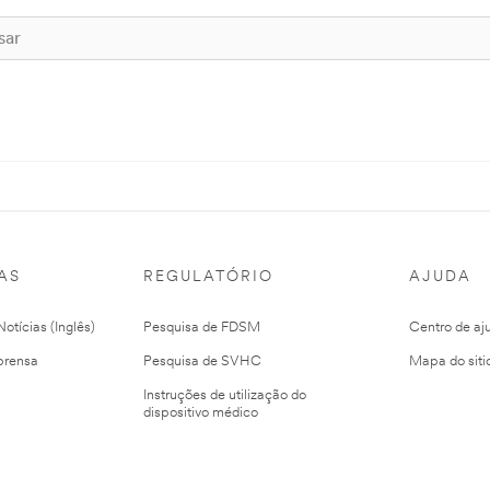
AS
REGULATÓRIO
AJUDA
otícias (Inglês)
Pesquisa de FDSM
Centro de aj
prensa
Pesquisa de SVHC
Mapa do siti
Instruções de utilização do
dispositivo médico