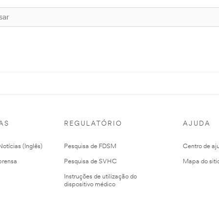
AS
REGULATÓRIO
AJUDA
otícias (Inglês)
Pesquisa de FDSM
Centro de aj
prensa
Pesquisa de SVHC
Mapa do siti
Instruções de utilização do
dispositivo médico