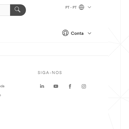
PT - PT
Conta
SIGA-NOS
uda
o