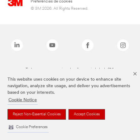
Preferências de cookies
© 3M 2026. All Rights Reserved.
Todas as marcas mencionadas são propriedade da 3M.
This website uses cookies on your device to enhance site
navigation, analyze site usage, and deliver you advertisements
based on your interests.
Cookie Notice
Reject Non-Essential Cookies
Accept Cookies
Cookie Preferences