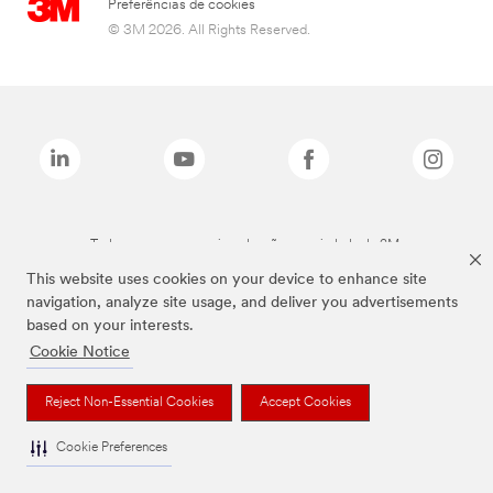
Preferências de cookies
© 3M 2026. All Rights Reserved.
Todas as marcas mencionadas são propriedade da 3M.
This website uses cookies on your device to enhance site
navigation, analyze site usage, and deliver you advertisements
based on your interests.
Cookie Notice
Reject Non-Essential Cookies
Accept Cookies
Cookie Preferences