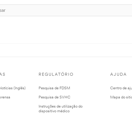
AS
REGULATÓRIO
AJUDA
otícias (Inglês)
Pesquisa de FDSM
Centro de aj
prensa
Pesquisa de SVHC
Mapa do siti
Instruções de utilização do
dispositivo médico