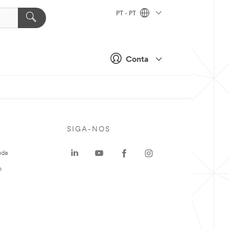
PT - PT
Conta
SIGA-NOS
uda
o