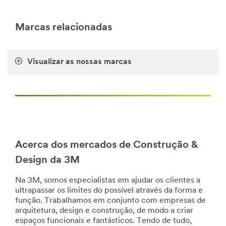
area
**
Exterior-
Marcas relacionadas
ArchitecturalFinishes
***
url**
Visualizar as nossas marcas
http://solutions.3m.com/wps/portal/3M/pt_PT/architect
markets-
EU/home/
**Site
area
**
Architecture-
ArchitecturalFinishes
Acerca dos mercados de Construção &
***
url**
Design da 3M
https://www.3m.co.uk/3M/en_GB/architectural-
Na 3M, somos especialistas em ajudar os clientes a
design-
ultrapassar os limites do possível através da forma e
UK/
função. Trabalhamos em conjunto com empresas de
**Site
arquitetura, design e construção, de modo a criar
area
espaços funcionais e fantásticos. Tendo de tudo,
**