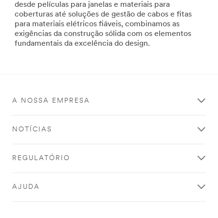
desde películas para janelas e materiais para
Interior-
coberturas até soluções de gestão de cabos e fitas
ArchitecturalFinishes
para materiais elétricos fiáveis, combinamos as
***
exigências da construção sólida com os elementos
url**
fundamentais da excelência do design.
https://www.3m.co.uk/3M/en_GB/architectural-
design-
UK/
**Site
area
**
A NOSSA EMPRESA
Interior-
BrandSolutions
***
NOTÍCIAS
url**
http://solutions.3m.com/wps/portal/3M/pt_PT/3MGraphi
REGULATÓRIO
**Site
area
**
AJUDA
Exterior-
BrandSolutions
***