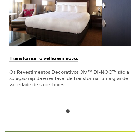
as
necessidades
variadas
de
designers,
arquitetos,
operadores,
proprietários
de
Transformar o velho em novo.
Um 
edifícios
e
m
Os Revestimentos Decorativos 3M™ DI-NOC™ são a
As 
outros
sa
solução rápida e rentável de transformar uma grande
qua
profissionais.
 do
variedade de superfícies.
pro
Ver
tem
todos
os
produtos
de
Arquitetura
e
Design
**Site