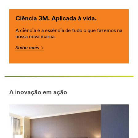
DesignConst-
ArchitecturalDesign
***
Ciência 3M. Aplicada à vida.
url**
/3M/pt_PT/empresa-
A ciência é a essência de tudo o que fazemos na
pt/todos-
nossa nova marca.
produtos-
3m/?
Saiba mais
Arrow
N=5002385+8709317+8711017&rt=r3
Arquitetura
e
Design
Transforme
os
A inovação em ação
espaços
com
produtos
elegantes
e
práticos
que
preenchem