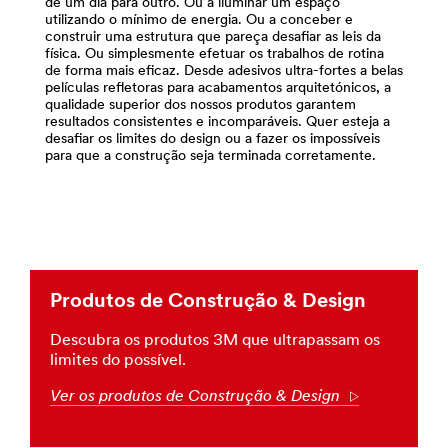
mais,
de um dia para outro. Ou a iluminar um espaço
utilizando o mínimo de energia. Ou a conceber e
a
construir uma estrutura que pareça desafiar as leis da
3M
física. Ou simplesmente efetuar os trabalhos de rotina
oferece
de forma mais eficaz. Desde adesivos ultra-fortes a belas
soluções
películas refletoras para acabamentos arquitetónicos, a
para
qualidade superior dos nossos produtos garantem
todas
resultados consistentes e incomparáveis. Quer esteja a
desafiar os limites do design ou a fazer os impossíveis
as
para que a construção seja terminada corretamente.
suas
necessidades
de
construção.
**Site
area
**
Produtos de Construção & Design
Abrasivos_SiteArea
***
Descubra os produtos 3M que ultrapassam os
url**
limites do possível.
http://solutions.3m.com/wps/portal/3M/pt_PT/Abrasiv
**Site
Ver os produtos de Construção & Design
Arrow
area
**