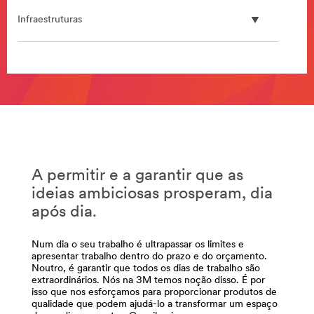
Infraestruturas
**Site
area
**
Infraestruturas_SiteArea
***
url**
Infraestruturas
A permitir e a garantir que as
Para
estradas,
ideias ambiciosas prosperam, dia
pontes,
após dia.
fábricas
de
Num dia o seu trabalho é ultrapassar os limites e
geração
apresentar trabalho dentro do prazo e do orçamento.
de
Noutro, é garantir que todos os dias de trabalho são
eletricidade
extraordinários. Nós na 3M temos noção disso. É por
e
isso que nos esforçamos para proporcionar produtos de
muito
qualidade que podem ajudá-lo a transformar um espaço