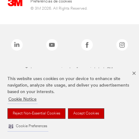
Preferências de cookies
© 3M 2026. All Rights Reserved.
Todas as marcas mencionadas são propriedade da 3M.
This website uses cookies on your device to enhance site
navigation, analyze site usage, and deliver you advertisements
based on your interests.
Cookie Notice
Reject Non-Essential Cookies
Accept Cookies
Cookie Preferences