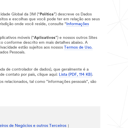
acidade Global da 3M (“
Política
”) descreve os Dados
itos e escolhas que você pode ter em relação aos seus
risdição onde você reside, consulte “
Informações
plicativos móveis (“
Aplicativos
”) e nossos outros Sites
co conforme descrito em mais detalhes abaixo. A
rivacidade estão sujeitos aos nossos
Termos de Uso.
ados Pessoais.
ada de controlador de dados), que geralmente é a
e contato por país, clique aqui:
Lista (PDF, 114 KB)
.
os relacionados, tal como "informações pessoais", são
iros de Negócios e outros Terceiros