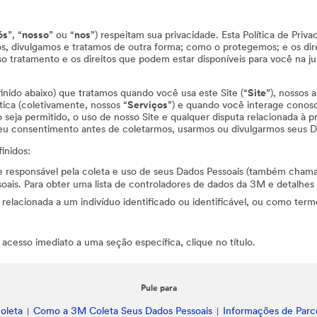
ós
”, “
nosso
” ou “
nos
”) respeitam sua privacidade. Esta Política de Priv
, divulgamos e tratamos de outra forma; como o protegemos; e os dire
o tratamento e os direitos que podem estar disponíveis para você na ju
finido abaixo) que tratamos quando você usa este Site (“
Site
”), nossos a
tica (coletivamente, nossos “
Serviços
”) e quando você interage conos
seja permitido, o uso de nosso Site e qualquer disputa relacionada à p
 seu consentimento antes de coletarmos, usarmos ou divulgarmos seus D
inidos:
de responsável pela coleta e uso de seus Dados Pessoais (também cham
ais. Para obter uma lista de controladores de dados da 3M e detalhes d
 relacionada a um indivíduo identificado ou identificável, ou como term
 acesso imediato a uma seção específica, clique no título.
Pule para
oleta
Como a 3M Coleta Seus Dados Pessoais
Informações de Parce