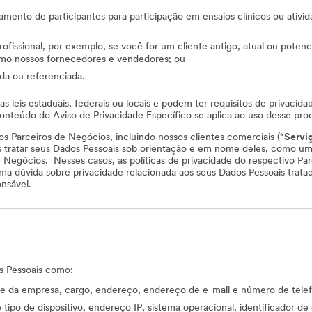
amento de participantes para participação em ensaios clínicos ou ativid
ssional, por exemplo, se você for um cliente antigo, atual ou potencia
mo nossos fornecedores e vendedores; ou
ada ou referenciada.
 leis estaduais, federais ou locais e podem ter requisitos de privacidad
nteúdo do Aviso de Privacidade Específico se aplica ao uso desse prod
s Parceiros de Negócios, incluindo nossos clientes comerciais (“
Servi
atar seus Dados Pessoais sob orientação e em nome deles, como um p
 Negócios. Nesses casos, as políticas de privacidade do respectivo Pa
guma dúvida sobre privacidade relacionada aos seus Dados Pessoais tra
nsável.
s Pessoais como:
e da empresa, cargo, endereço, endereço de e-mail e número de tele
 tipo de dispositivo, endereço IP, sistema operacional, identificador de