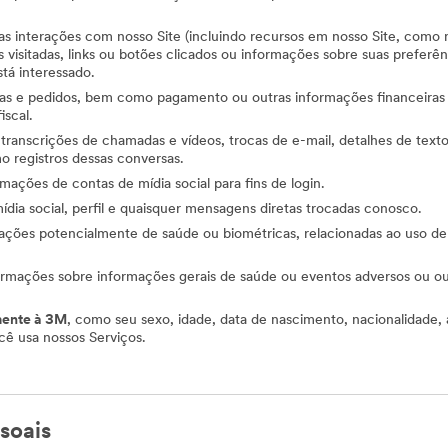
uas interações com nosso Site (incluindo recursos em nosso Site, com
s visitadas, links ou botões clicados ou informações sobre suas prefer
tá interessado.
pras e pedidos, bem como pagamento ou outras informações financeiras
iscal.
 transcrições de chamadas e vídeos, trocas de e-mail, detalhes de text
registros dessas conversas.
ormações de contas de mídia social para fins de login.
ídia social, perfil e quaisquer mensagens diretas trocadas conosco.
rmações potencialmente de saúde ou biométricas, relacionadas ao uso 
formações sobre informações gerais de saúde ou eventos adversos ou o
mente à 3M
, como seu sexo, idade, data de nascimento, nacionalidade, 
ê usa nossos Serviços.
soais