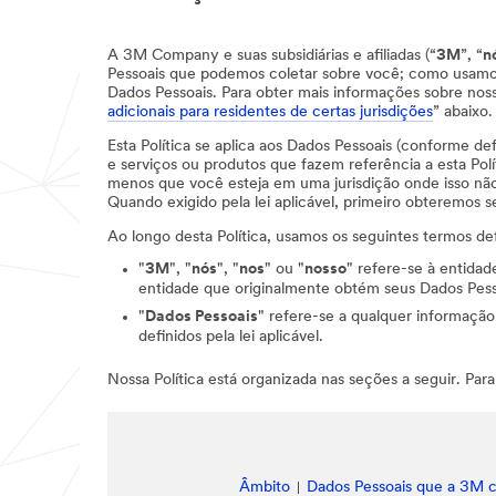
A 3M Company e suas subsidiárias e afiliadas (“
3M
”, “
n
Pessoais que podemos coletar sobre você; como usamos
Dados Pessoais. Para obter mais informações sobre noss
adicionais para residentes de certas jurisdições
” abaixo.
Esta Política se aplica aos Dados Pessoais (conforme de
e serviços ou produtos que fazem referência a esta Polí
menos que você esteja em uma jurisdição onde isso não 
Quando exigido pela lei aplicável, primeiro obteremos
Ao longo desta Política, usamos os seguintes termos def
"
3M
", "
nós
", "
nos
" ou "
nosso
" refere-se à entida
entidade que originalmente obtém seus Dados Pesso
"
Dados Pessoais
" refere-se a qualquer informação
definidos pela lei aplicável.
Nossa Política está organizada nas seções a seguir. Para
Âmbito
Dados Pessoais que a 3M c