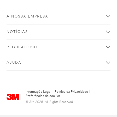
Obrigado
A NOSSA EMPRESA
por
contactar
a
NOTÍCIAS
3M.
Recebemos
REGULATÓRIO
a
sua
mensagem
AJUDA
e
estamos
agora
a
analisar
Informação Legal
|
Política da Privacidade
|
a
Preferências de cookies
sua
© 3M 2026. All Rights Reserved.
consulta
Um
dos