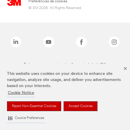
Preferências de cookies
© 3M 2026. All Rights Reserved.
Todas as marcas mencionadas são propriedade da 3M.
This website uses cookies on your device to enhance site
navigation, analyze site usage, and deliver you advertisements
based on your interests.
Cookie Notice
Reject Non-Essential Cookies
Accept Cookies
Cookie Preferences