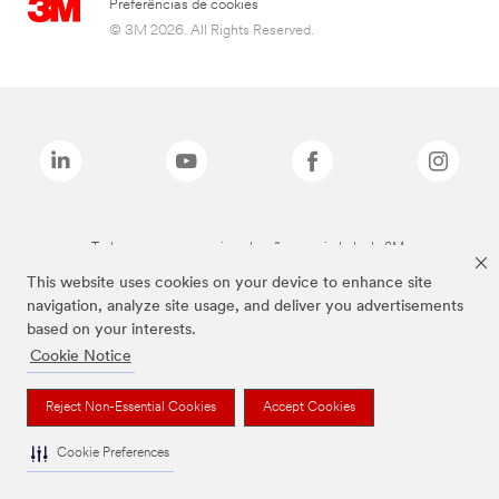
Preferências de cookies
© 3M 2026. All Rights Reserved.
Todas as marcas mencionadas são propriedade da 3M.
This website uses cookies on your device to enhance site
navigation, analyze site usage, and deliver you advertisements
based on your interests.
Cookie Notice
Reject Non-Essential Cookies
Accept Cookies
Cookie Preferences