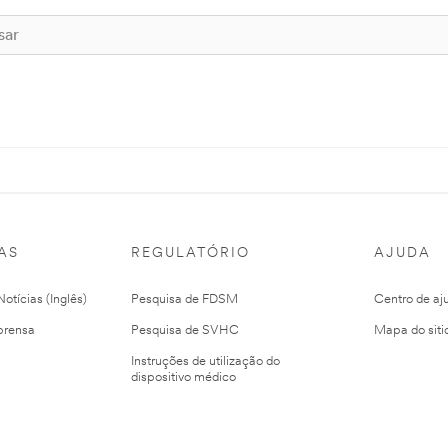
AS
REGULATÓRIO
AJUDA
otícias (Inglês)
Pesquisa de FDSM
Centro de aj
prensa
Pesquisa de SVHC
Mapa do siti
Instruções de utilização do
dispositivo médico