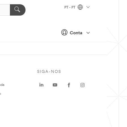
PT - PT
Conta
SIGA-NOS
uda
o