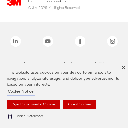
Preferências de cookies
© 3M 2026. All Rights Reserved.
Todas as marcas mencionadas são propriedade da 3M.
This website uses cookies on your device to enhance site
navigation, analyze site usage, and deliver you advertisements
based on your interests.
Cookie Notice
Reject Non-Essential Cookies
Accept Cookies
Cookie Preferences