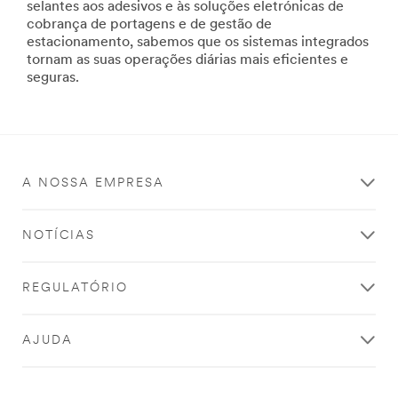
selantes aos adesivos e às soluções eletrónicas de
3m/?
cobrança de portagens e de gestão de
N=5002385+8709322+8710677+8710933+8711017&rt
estacionamento, sabemos que os sistemas integrados
**Site
tornam as suas operações diárias mais eficientes e
area
seguras.
**
VehicleConspicuity-
Markings
***
url**
/3M/pt_PT/empresa-
A NOSSA EMPRESA
pt/todos-
produtos-
3m/?
NOTÍCIAS
N=5002385+8709322+8710677+8710933+8711017&rt
**Site
area
REGULATÓRIO
**
Acessorios_SiteArea
***
AJUDA
url**
/3M/pt_PT/empresa-