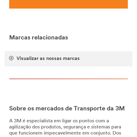
Vehicle-
Conspicuity-
Markings
***
url**
/3M/pt_PT/empresa-
Marcas relacionadas
pt/todos-
produtos-
3m/?
N=5002385+8709322+8710677+8710933+8711017&rt
Visualizar as nossas marcas
**Site
area
**
Vehicle-
Conspicuity-
Markings-
Content
***
Sobre os mercados de Transporte da 3M
url**
A 3M é especialista em ligar os pontos com a
/3M/pt_PT/empresa-
agilização dos produtos, segurança e sistemas para
pt/todos-
que funcionem impecavelmente em conjunto. Dos
produtos-