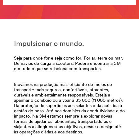
area
**
Aeroespacial_SiteArea
***
url**
Aeroespacial
Impulsionar o mundo.
Desenhamos
e
entregamos
Seja para onde for e seja como for. Por ar, terra ou mar.
De navios de carga a scooters. Poderá encontrar a 3M
uma
em tudo o que se relaciona com transportes.
variedade
de
soluções
Inovamos na produção mais eficiente de meios de
para
transporte mais seguros, confortáveis, atraentes,
a
duráveis e ambientalmente responsáveis. Esteja a
apanhar o comboio ou a voar a 35 000 (11 000 metros).
indústria
Da proteção de superfícies aos selantes e da acústica à
aeroespacial
gestão do peso. Até nos domínios da condutividade e do
que
impacto. Na 3M estamos sempre a explorar novas
permite
formas de ajudar os fabricantes, transportadoras e
ter
viajantes a atingir os seus objetivos, desde o design até
aviões
às operações diárias e aos destinos.
mais