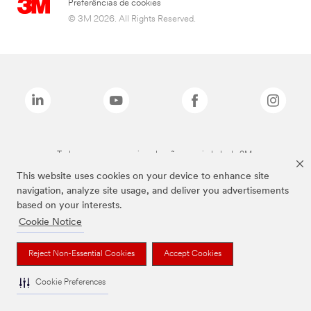
Preferências de cookies
© 3M 2026. All Rights Reserved.
Todas as marcas mencionadas são propriedade da 3M.
This website uses cookies on your device to enhance site
navigation, analyze site usage, and deliver you advertisements
based on your interests.
Cookie Notice
Reject Non-Essential Cookies
Accept Cookies
Cookie Preferences