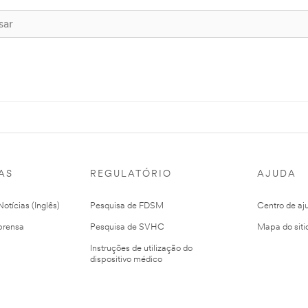
AS
REGULATÓRIO
AJUDA
otícias (Inglês)
Pesquisa de FDSM
Centro de aj
prensa
Pesquisa de SVHC
Mapa do siti
Instruções de utilização do
dispositivo médico