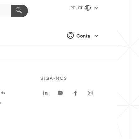
PT - PT
Conta
SIGA-NOS
uda
o