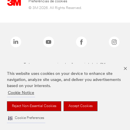
Preferências de cookies
© 3M 2026. All Rights Reserved.
Todas as marcas mencionadas são propriedade da 3M.
This website uses cookies on your device to enhance site
navigation, analyze site usage, and deliver you advertisements
based on your interests.
Cookie Notice
Reject Non-Essential Cookies
Accept Cookies
Cookie Preferences