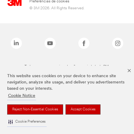
Preferências de cookies
© 3M 2026. All Rights Reserved.
Todas as marcas mencionadas são propriedade da 3M.
This website uses cookies on your device to enhance site
navigation, analyze site usage, and deliver you advertisements
based on your interests.
Cookie Notice
Reject Non-Essential Cookies
Accept Cookies
Cookie Preferences