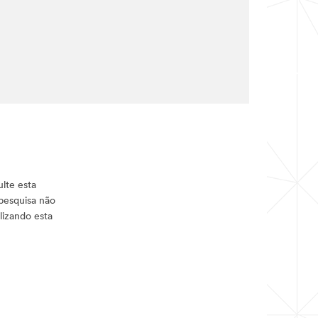
lte esta
pesquisa não
lizando esta