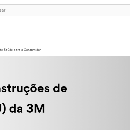
s de Saúde para o Consumidor
nstruções de
U) da 3M