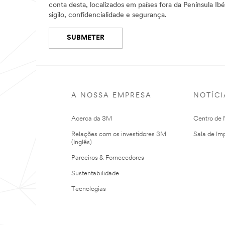
conta desta, localizados em países fora da Península Ib
sigilo, confidencialidade e segurança.
SUBMETER
Nossas
Obrigado.
desculpas.
Seu
formulário
Ocorreu
A NOSSA EMPRESA
NOTÍCI
foi
um
enviado
erro
com
Acerca da 3M
Centro de N
ao
sucesso
enviar.
Relações com os investidores 3M
Sala de Im
Por
(Inglês)
favor,
tente
Parceiros & Fornecedores
novamente
mais
Sustentabilidade
tarde
Tecnologias