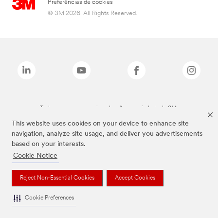
Preferências de cookies
© 3M 2026. All Rights Reserved.
Todas as marcas mencionadas são propriedade da 3M.
This website uses cookies on your device to enhance site
navigation, analyze site usage, and deliver you advertisements
based on your interests.
Cookie Notice
Reject Non-Essential Cookies
Accept Cookies
Cookie Preferences