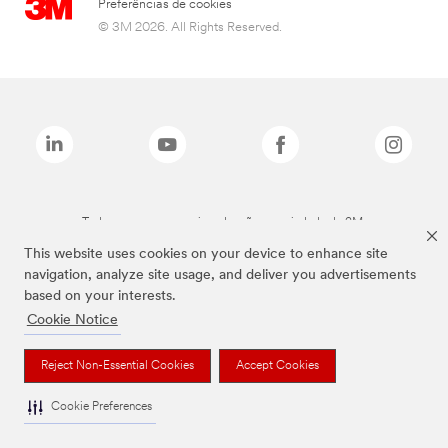
Preferências de cookies
© 3M 2026. All Rights Reserved.
Todas as marcas mencionadas são propriedade da 3M.
This website uses cookies on your device to enhance site
navigation, analyze site usage, and deliver you advertisements
based on your interests.
Cookie Notice
Reject Non-Essential Cookies
Accept Cookies
Cookie Preferences