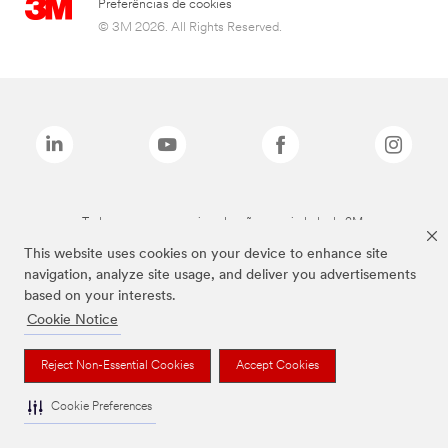
Preferências de cookies
© 3M 2026. All Rights Reserved.
Todas as marcas mencionadas são propriedade da 3M.
This website uses cookies on your device to enhance site
navigation, analyze site usage, and deliver you advertisements
based on your interests.
Cookie Notice
Reject Non-Essential Cookies
Accept Cookies
Cookie Preferences