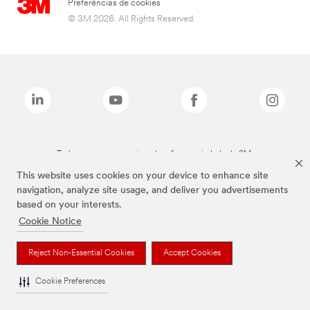
Preferências de cookies
© 3M 2026. All Rights Reserved.
Todas as marcas mencionadas são propriedade da 3M.
This website uses cookies on your device to enhance site
navigation, analyze site usage, and deliver you advertisements
based on your interests.
Cookie Notice
Reject Non-Essential Cookies
Accept Cookies
Cookie Preferences