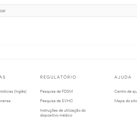
AS
REGULATÓRIO
AJUDA
otícias (Inglês)
Pesquisa de FDSM
Centro de aj
prensa
Pesquisa de SVHC
Mapa do siti
Instruções de utilização do
dispositivo médico