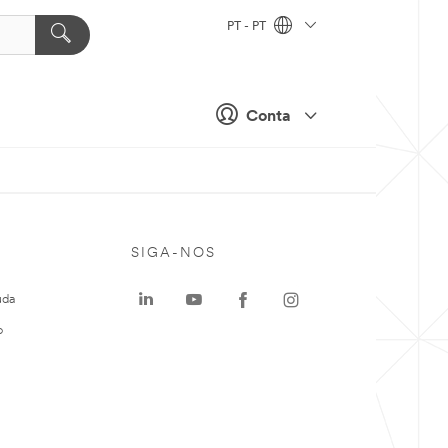
PT - PT
Conta
SIGA-NOS
uda
o