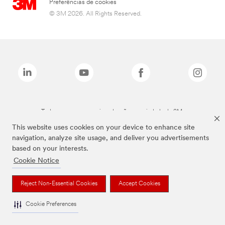
Preferências de cookies
© 3M 2026. All Rights Reserved.
Todas as marcas mencionadas são propriedade da 3M.
This website uses cookies on your device to enhance site
navigation, analyze site usage, and deliver you advertisements
based on your interests.
Cookie Notice
Reject Non-Essential Cookies
Accept Cookies
Cookie Preferences