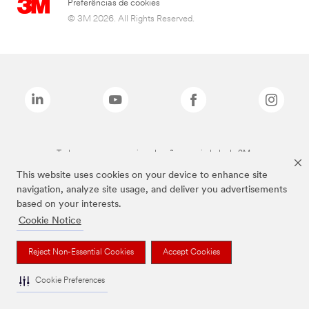
Preferências de cookies
© 3M 2026. All Rights Reserved.
Todas as marcas mencionadas são propriedade da 3M.
This website uses cookies on your device to enhance site
navigation, analyze site usage, and deliver you advertisements
based on your interests.
Cookie Notice
Reject Non-Essential Cookies
Accept Cookies
Cookie Preferences