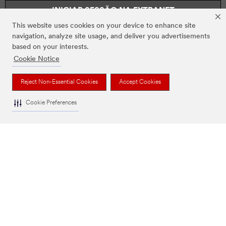
INICIAR SESSÃO NA EXTRANET
This website uses cookies on your device to enhance site
navigation, analyze site usage, and deliver you advertisements
based on your interests.
A NOSSA EMPRESA
Cookie Notice
Reject Non-Essential Cookies
Accept Cookies
NOTÍCIAS
Cookie Preferences
REGULATÓRIO
AJUDA
Informação Legal
|
Política da Privacidade
|
Preferências de cookies
© 3M 2026. All Rights Reserved.