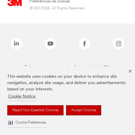
Preferências de cookies
© 3M 2026. All Rights Reserved.
Todas as marcas mencionadas são propriedade da 3M.
This website uses cookies on your device to enhance site
navigation, analyze site usage, and deliver you advertisements
based on your interests.
Cookie Notice
Reject Non-Essential Cookies
Accept Cookies
Cookie Preferences