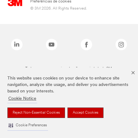
Preferências de cookies
© 3M 2026. All Rights Reserved.
Todas as marcas mencionadas são propriedade da 3M.
This website uses cookies on your device to enhance site
navigation, analyze site usage, and deliver you advertisements
based on your interests.
Cookie Notice
Reject Non-Essential Cookies
Accept Cookies
Cookie Preferences