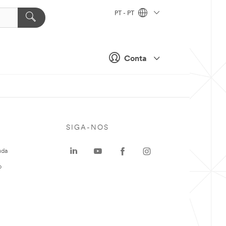
PT - PT
Conta
SIGA-NOS
uda
o