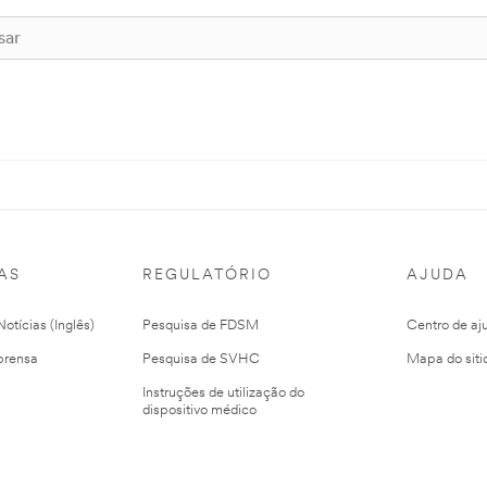
AS
REGULATÓRIO
AJUDA
otícias (Inglês)
Pesquisa de FDSM
Centro de aj
prensa
Pesquisa de SVHC
Mapa do siti
Instruções de utilização do
dispositivo médico