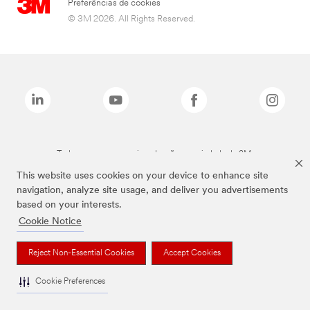
Preferências de cookies
© 3M 2026. All Rights Reserved.
Todas as marcas mencionadas são propriedade da 3M.
This website uses cookies on your device to enhance site
navigation, analyze site usage, and deliver you advertisements
based on your interests.
Cookie Notice
Reject Non-Essential Cookies
Accept Cookies
Cookie Preferences