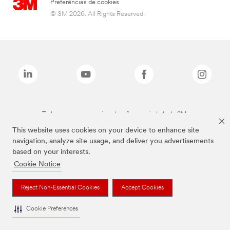
Preferências de cookies
© 3M 2026. All Rights Reserved.
Todas as marcas mencionadas são propriedade da 3M.
This website uses cookies on your device to enhance site
navigation, analyze site usage, and deliver you advertisements
based on your interests.
Cookie Notice
Reject Non-Essential Cookies
Accept Cookies
Cookie Preferences