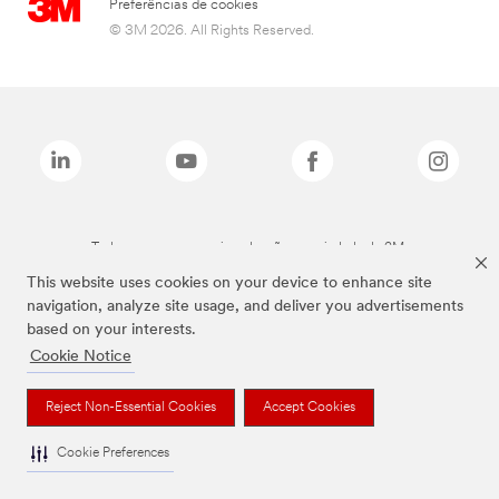
Preferências de cookies
© 3M 2026. All Rights Reserved.
Todas as marcas mencionadas são propriedade da 3M.
This website uses cookies on your device to enhance site
navigation, analyze site usage, and deliver you advertisements
based on your interests.
Cookie Notice
Reject Non-Essential Cookies
Accept Cookies
Cookie Preferences