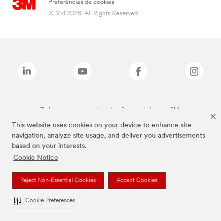
Preferências de cookies
© 3M 2026. All Rights Reserved.
Todas as marcas mencionadas são propriedade da 3M.
This website uses cookies on your device to enhance site
navigation, analyze site usage, and deliver you advertisements
based on your interests.
Cookie Notice
Reject Non-Essential Cookies
Accept Cookies
Cookie Preferences