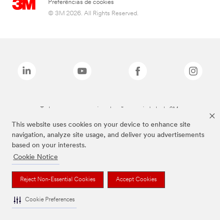
Preferências de cookies
© 3M 2026. All Rights Reserved.
Todas as marcas mencionadas são propriedade da 3M.
This website uses cookies on your device to enhance site
navigation, analyze site usage, and deliver you advertisements
based on your interests.
Cookie Notice
Reject Non-Essential Cookies
Accept Cookies
Cookie Preferences