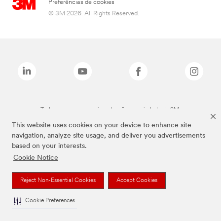
Preferências de cookies
© 3M 2026. All Rights Reserved.
Todas as marcas mencionadas são propriedade da 3M.
This website uses cookies on your device to enhance site
navigation, analyze site usage, and deliver you advertisements
based on your interests.
Cookie Notice
Reject Non-Essential Cookies
Accept Cookies
Cookie Preferences