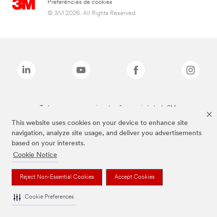
Preferências de cookies
© 3M 2026. All Rights Reserved.
Todas as marcas mencionadas são propriedade da 3M.
This website uses cookies on your device to enhance site
navigation, analyze site usage, and deliver you advertisements
based on your interests.
Cookie Notice
Reject Non-Essential Cookies
Accept Cookies
Cookie Preferences