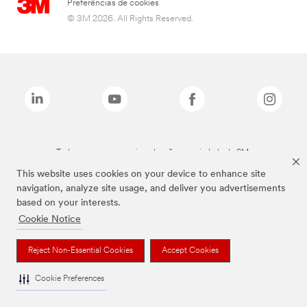
Preferências de cookies
© 3M 2026. All Rights Reserved.
Todas as marcas mencionadas são propriedade da 3M.
This website uses cookies on your device to enhance site
navigation, analyze site usage, and deliver you advertisements
based on your interests.
Cookie Notice
Reject Non-Essential Cookies
Accept Cookies
Cookie Preferences