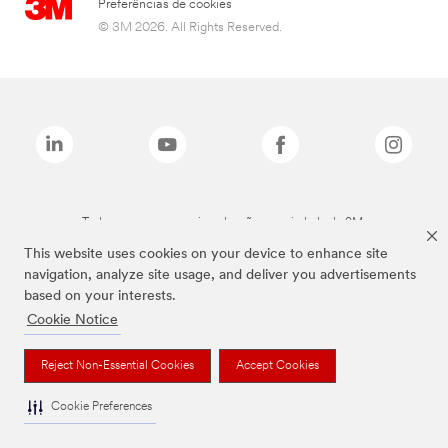
Preferências de cookies
© 3M 2026. All Rights Reserved.
Todas as marcas mencionadas são propriedade da 3M.
This website uses cookies on your device to enhance site
navigation, analyze site usage, and deliver you advertisements
based on your interests.
Cookie Notice
Reject Non-Essential Cookies
Accept Cookies
Cookie Preferences