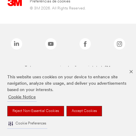
Preferências de cookies
© 3M 2026. All Rights Reserved.
Todas as marcas mencionadas são propriedade da 3M.
This website uses cookies on your device to enhance site
navigation, analyze site usage, and deliver you advertisements
based on your interests.
Cookie Notice
Reject Non-Essential Cookies
Accept Cookies
Cookie Preferences