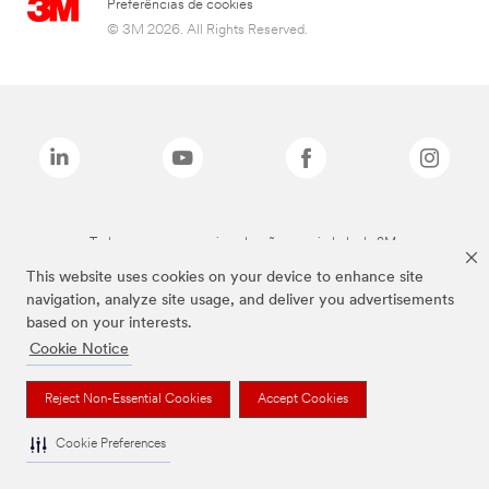
Preferências de cookies
© 3M 2026. All Rights Reserved.
Todas as marcas mencionadas são propriedade da 3M.
This website uses cookies on your device to enhance site
navigation, analyze site usage, and deliver you advertisements
based on your interests.
Cookie Notice
Reject Non-Essential Cookies
Accept Cookies
Cookie Preferences