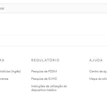
AS
REGULATÓRIO
AJUDA
otícias (Inglês)
Pesquisa de FDSM
Centro de aj
prensa
Pesquisa de SVHC
Mapa do siti
Instruções de utilização do
dispositivo médico