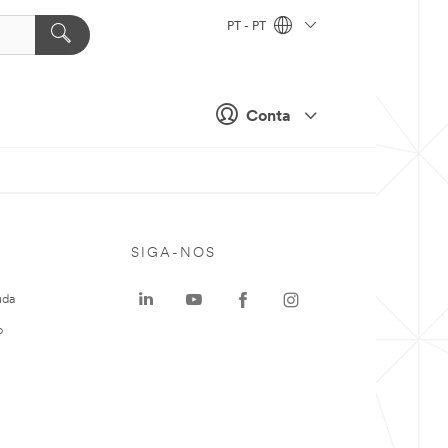
PT - PT
Conta
SIGA-NOS
uda
o