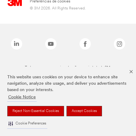
Preferências de cookies
© 3M 2026. All Rights Reserved.
Todas as marcas mencionadas são propriedade da 3M.
This website uses cookies on your device to enhance site
navigation, analyze site usage, and deliver you advertisements
based on your interests.
Cookie Notice
Reject Non-Essential Cookies
Accept Cookies
Cookie Preferences